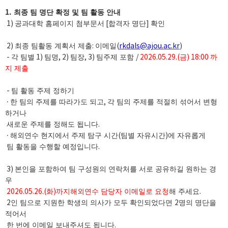
1.
최종 팀 명단 확정 및 팀 활동 안내
1)
공과대학 홈페이지 첨부문서
[
합격자 명단
]
확인
2)
최종 팀활동 계획서 제출
:
이메일
(
rkdals@ajou.ac.kr
)
-
각 팀별
1)
팀명
, 2)
팀장
, 3)
팀주제 포함
/
2026.05.29.(
금
) 18:00
까
지 제출
-
팀 활동 주제 정하기
·
한 팀의 주제를 따라가도 되고
,
각 팀의 주제를 적절히 섞어서 변형
하거나
새로운 주제를 정해도 됩니다
.
·
해외연수 현지에서 주제 탐구 시간
(
팀별 자유시간
)
에 자유롭게
팀 활동을 수행할 예정입니다
.
3)
본인을 포함하여 팀 구성원의 연락처를 서로 공유하길 원하는 경
우
2026.05.26.(
화
)
까지해외연수 담당자 이메일로 요청
해 주세요
.
2
인 팀으로 지원한 학생의 의사가 모두 확인되었다면
2
명의 명단을
적어서
한 번에 이메일 보내주셔도 됩니다
.