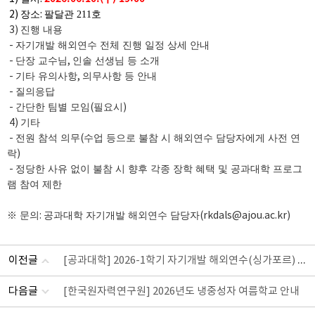
2)
장소
:
팔달관 211호
3)
진행 내용
-
자기개발 해외연수 전체 진행 일정 상세 안내
-
단장 교수님
,
인솔 선생님 등 소개
-
기타 유의사항
,
의무사항 등 안내
-
질의응답
-
간단한 팀별 모임
(
필요시
)
4)
기타
-
전원 참석 의무
(
수업 등으로 불참 시 해외연수 담당자에게 사전 연
락
)
-
정당한 사유 없이 불참 시 향후 각종 장학 혜택 및 공과대학 프로그
램 참여 제한
※ 문의
:
공과대학 자기개발 해외연수 담당자
(rkdals@ajou.ac.kr)
[공과대학] 2026-1학기 자기개발 해외연수(싱가포르) 합격자 발표
이전글
다음글
[한국원자력연구원] 2026년도 냉중성자 여름학교 안내