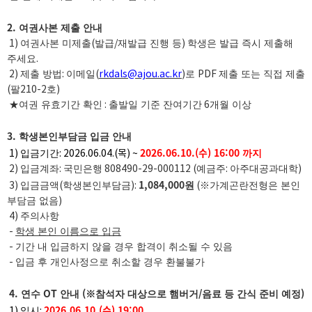
2.
여권사본 제출 안내
1)
여권사본 미제출
(
발급
/
재발급 진행 등
)
학생은 발급 즉시 제출해
주세요
.
2)
제출 방법
:
이메일
(
rkdals@ajou.ac.kr
)
로
PDF
제출 또는 직접 제출
(
팔
210-2
호
)
★여권 유효기간 확인
:
출발일 기준 잔여기간
6
개월 이상
3.
학생본인부담금 입금 안내
2026.06.10.(수) 16:00
1)
입금기간
: 2026.06.04.(목) ~
까지
2)
입금계좌
:
국민은행
808490-29-000112 (
예금주
:
아주대공과대학
)
1,084,000
3)
입금금액
(
학생본인부담금
):
원
(
※가계곤란전형은 본인
부담금 없음
)
4)
주의사항
-
학생 본인 이름으로 입금
-
기간 내 입금하지 않을 경우 합격이 취소될 수 있음
-
입금 후 개인사정으로 취소할 경우 환불불가
4.
OT
(
/
)
연수
안내
※참석자 대상으로 햄버거
음료 등 간식 준비 예정
2026.06.10.(수) 19:00
1)
일시
: